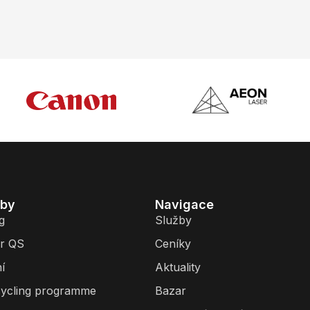
žby
Navigace
g
Služby
r QS
Ceníky
í
Aktuality
ycling programme
Bazar