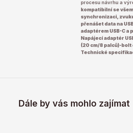
procesu návrhu a výro
kompatibilní se všemi
synchronizaci, zvuku
přenášet data na USB
adaptérem USB-C a po
Napájecí adaptér US
(20 cm/8 palců)-bolt
Technické specifik
Dále by vás mohlo zajímat