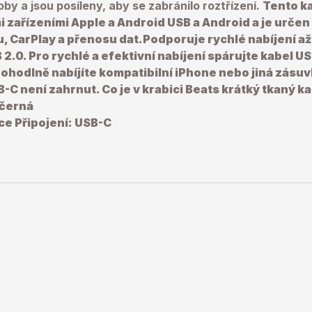
by a jsou posíleny, aby se zabránilo roztřízení.
Tento ka
 zařízeními Apple a Android USB a Android a je určen 
, CarPlay a přenosu dat.Podporuje rychlé nabíjení až
 2.0. Pro rychlé a efektivní nabíjení spárujte kabel U
hodlně nabíjíte kompatibilní iPhone nebo jiná zásuv
B-C není zahrnut.
Co je v krabici
Beats krátký tkaný k
 černá
ace
Připojení: USB-C