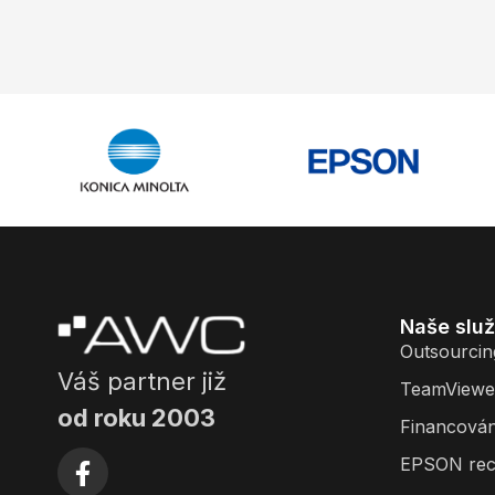
Naše slu
Outsourcin
Váš partner již
TeamViewe
od roku 2003
Financován
EPSON rec