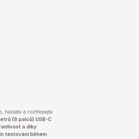
, házejte a roztřepejte
metrů (8 palců) USB-C
anlivost a díky
din testování během