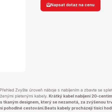
Napsat dotaz na cenu
Přehled
Zvyšte úroveň náboje s nabíjením a zbavte se spleti
uženými pletenými kabely.
Krátký kabel nabíjení 20-centi
s tkaným designem, který se nezamotá, za zvýšenou trv
mi pohodlné cestování.Beats kabely procházejí tisíci ho