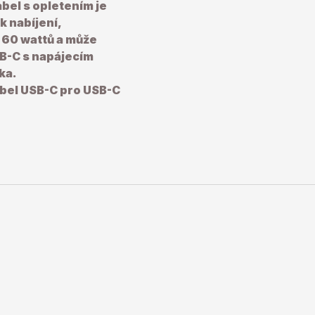
bel s opletením je
k nabíjení,
 60 wattů a může
SB-C s napájecím
ka.
abel USB-C pro USB-C