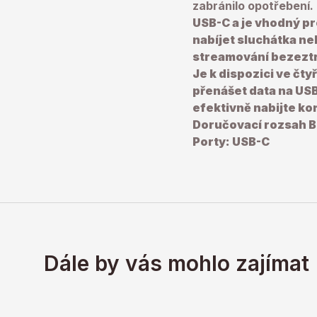
zabránilo opotřebení.
USB-C a je vhodný pr
nabíjet sluchátka n
streamování bezezt
Je k dispozici ve čt
přenášet data na USB
efektivně nabijte ko
Doručovací rozsah
B
Porty: USB-C
Dále by vás mohlo zajímat