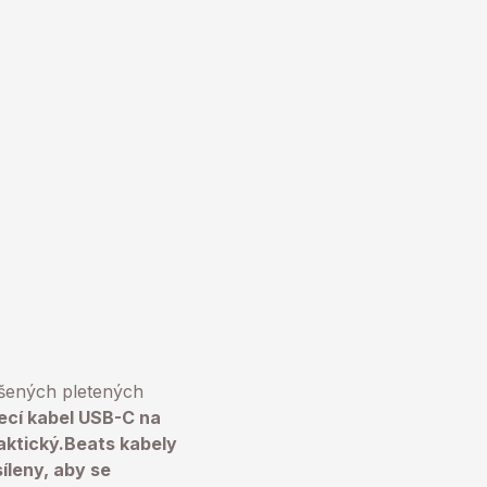
pšených pletených
ecí kabel USB-C na
aktický.Beats kabely
íleny, aby se