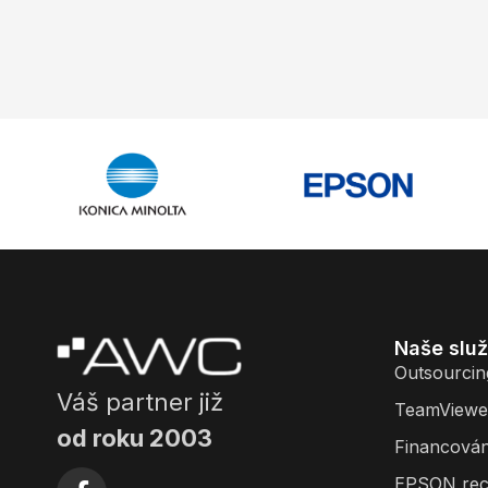
Naše slu
Outsourcin
Váš partner již
TeamViewe
od roku 2003
Financován
EPSON rec