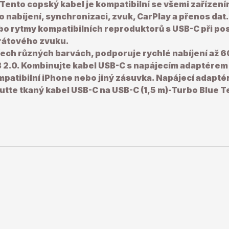
Tento copský kabel je kompatibilní se všemi zařízení
o nabíjení, synchronizaci, zvuk, CarPlay a přenos dat
ebo rytmy kompatibilních reproduktorů s USB-C při p
rátového zvuku.
yřech různých barvách, podporuje rychlé nabíjení až 6
 2.0. Kombinujte kabel USB-C s napájecím adaptérem 
mpatibilní iPhone nebo jiný zásuvka.
Napájecí adaptér
utte tkaný kabel USB-C na USB-C (1,5 m)-Turbo Blue
T