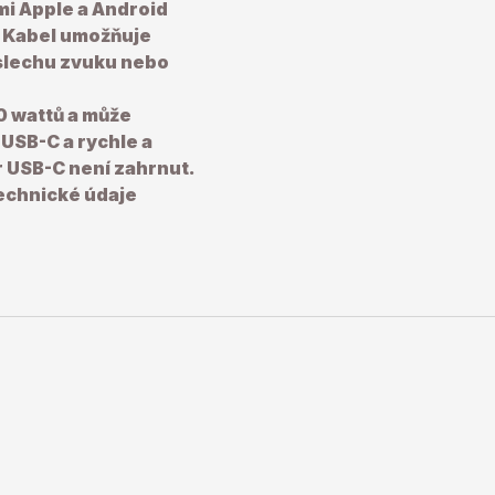
mi Apple a Android
.
Kabel umožňuje
oslechu zvuku nebo
0 wattů a může
USB-C a rychle a
 USB-C není zahrnut.
echnické údaje