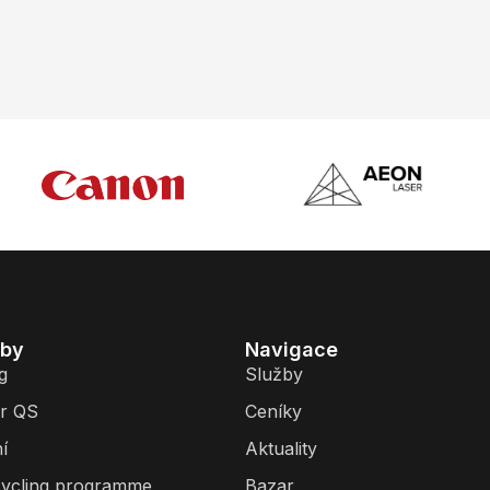
žby
Navigace
g
Služby
r QS
Ceníky
í
Aktuality
ycling programme
Bazar