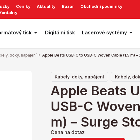
lužby
Ceníky
Aktuality
Bazar
Obchodní podmínky
Kontakty
ormátový tisk
Digitální tisk
Laserové systémy
bely, doky, napájení
>
Apple Beats USB-C to USB-C Woven Cable (1.5 m) – 
,
Kabely, doky, napájení
Kabely, dok
Apple Beats 
USB-C Woven 
m) – Surge St
Cena na dotaz