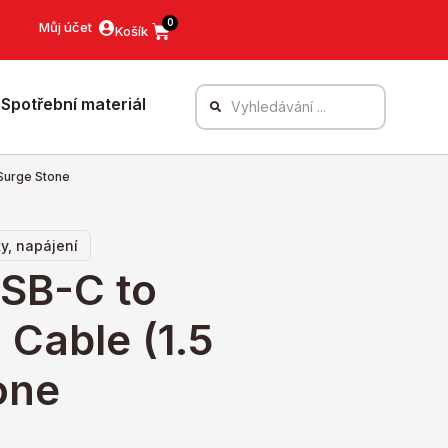
0
Můj účet
Spotřební materiál
Surge Stone
y, napájení
USB-C to
Cable (1.5
one