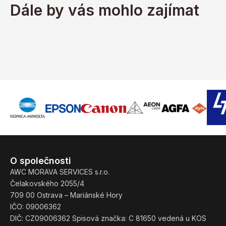
Dále by vás mohlo zajímat
O společnosti
AWC MORAVA SERVICES s.r.o.
Čelakovského 2055/4
709 00 Ostrava – Mariánské Hory
IČO: 09006362
DIČ: CZ09006362 Spisová značka: C 81650 vedená u KOS