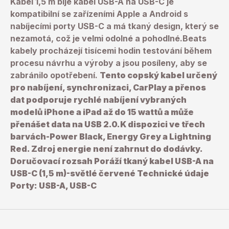
Kabel 1,5 m bije kabel USB-A na USB-C je
kompatibilní se zařízeními Apple a Android s
nabíjecími porty USB-C a má tkaný design, který se
nezamotá, což je velmi odolné a pohodlné.Beats
kabely procházejí tisícemi hodin testování během
procesu návrhu a výroby a jsou posíleny, aby se
zabránilo opotřebení.
Tento copský kabel určený
pro nabíjení, synchronizaci, CarPlay a přenos
dat podporuje rychlé nabíjení vybraných
modelů iPhone a iPad až do 15 wattů a může
přenášet data na USB 2.0.K dispozici ve třech
barvách-Power Black, Energy Grey a Lightning
Red.
Zdroj energie není zahrnut do dodávky.
Doručovací rozsah
Poráží tkaný kabel USB-A na
USB-C (1,5 m)-světlé červené
Technické údaje
Porty: USB-A, USB-C