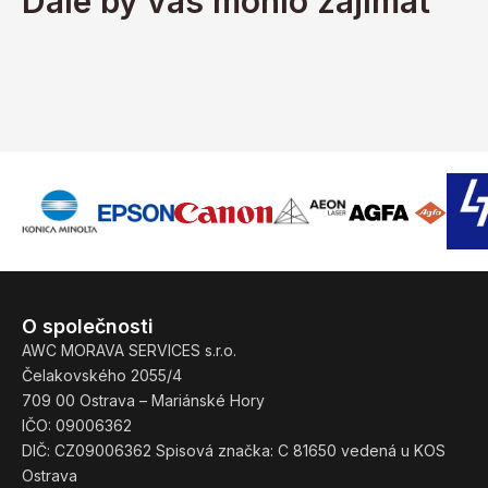
Dále by vás mohlo zajímat
O společnosti
AWC MORAVA SERVICES s.r.o.
Čelakovského 2055/4
709 00 Ostrava – Mariánské Hory
IČO: 09006362
DIČ: CZ09006362 Spisová značka: C 81650 vedená u KOS
Ostrava