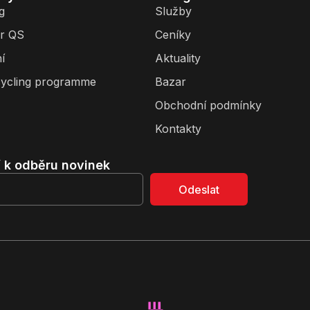
g
Služby
r QS
Ceníky
í
Aktuality
ycling programme
Bazar
Obchodní podmínky
Kontakty
í k odběru novinek
Odeslat