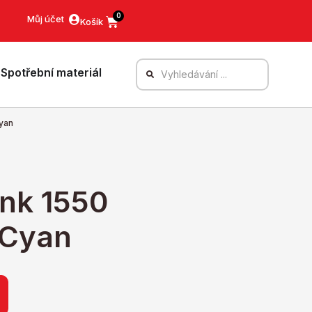
0
Můj účet
Spotřební materiál
Cyan
ink 1550
t Cyan