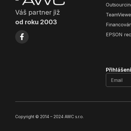
Outsourcin
Váš partner již
TeamViewe
od roku 2003
Financován
EPSON rec
Přihlášen
Copyright
© 2014
– 2024 AWC s.r.o.