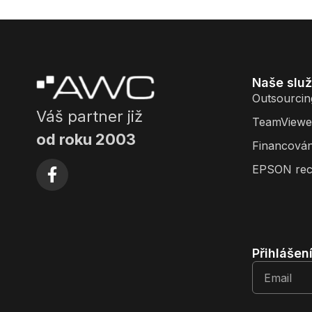
Naše slu
Outsourcin
Váš partner již
TeamViewe
od roku 2003
Financován
EPSON rec
Přihlášen