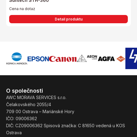
Suntech STH-360
Cena na dotaz
Detail produktu
O společnosti
AWC MORAVA SERVICES s.r.o.
Čelakovského 2055/4
709 00 Ostrava – Mariánské Hory
IČO: 09006362
DIČ: CZ09006362 Spisová značka: C 81650 vedená u KOS
Ostrava