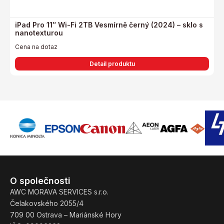
iPad Pro 11″ Wi-Fi 2TB Vesmírně černý (2024) – sklo s
nanotexturou
Cena na dotaz
Detail produktu
O společnosti
AWC MORAVA SERVICES s.r.o.
Čelakovského 2055/4
709 00 Ostrava – Mariánské Hory