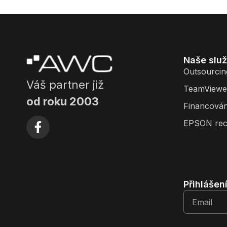
Naše slu
Outsourcin
Váš partner již
TeamViewe
od roku 2003
Financován
EPSON rec
Přihlášen