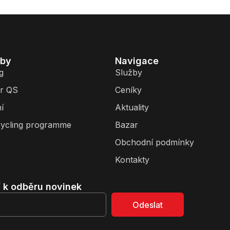
žby
Navigace
g
Služby
r QS
Ceníky
í
Aktuality
ycling programme
Bazar
Obchodní podmínky
Kontakty
í k odběru novinek
Odeslat