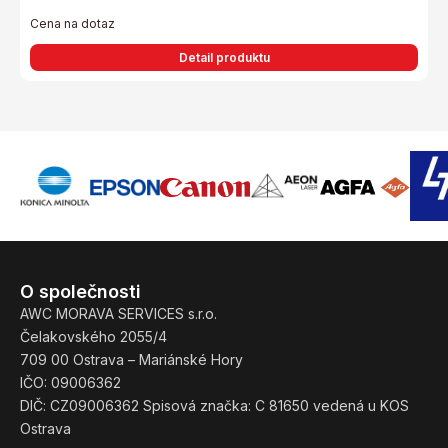
Cena na dotaz
Detail produktu
O společnosti
AWC MORAVA SERVICES s.r.o.
Čelakovského 2055/4
709 00 Ostrava – Mariánské Hory
IČO: 09006362
DIČ: CZ09006362 Spisová značka: C 81650 vedená u KOS
Ostrava